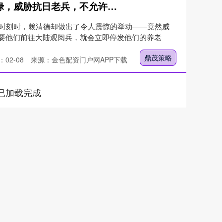
鼎茂策略 赖清德盯上养老俸禄，威胁抗日老兵，不允许参加大陆阅兵_历史_抗战_台湾
动时刻时，赖清德却做出了令人震惊的举动——竟然威
要他们前往大陆观阅兵，就会立即停发他们的养老
鼎茂策略
02-08
来源：金色配资门户网APP下载
已加载完成